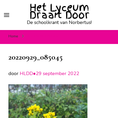
Het Lyceum
Draait Door
De schoolkrant van Norbertus!
Home
20220929_085045
20220929_085045
door
HLDD●
29 september 2022