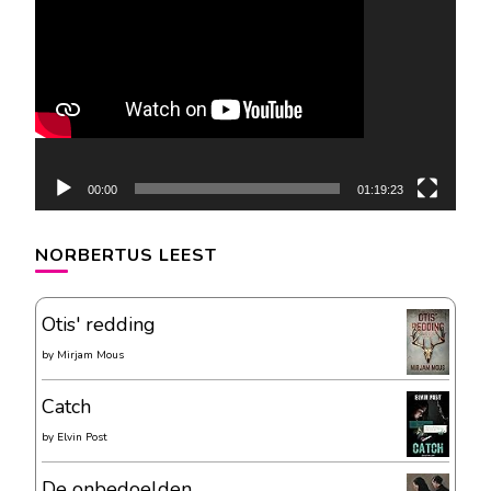
00:00
01:19:23
NORBERTUS LEEST
Otis' redding
by
Mirjam Mous
Catch
by
Elvin Post
De onbedoelden