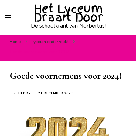
Het Lyceum
Draait Door
De schoolkrant van Norbertus!
Home
Lyceum onderzoekt
Goede voornemens voor 2024!
Goede voornemens voor 2024!
door
HLDD●
21 DECEMBER 2023