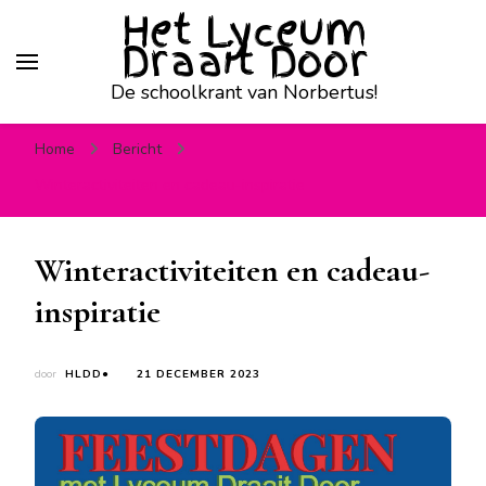
Het Lyceum
Draait Door
De schoolkrant van Norbertus!
Home
Bericht
Winteractiviteiten en cadeau-inspiratie
Winteractiviteiten en cadeau-
inspiratie
door
HLDD●
21 DECEMBER 2023