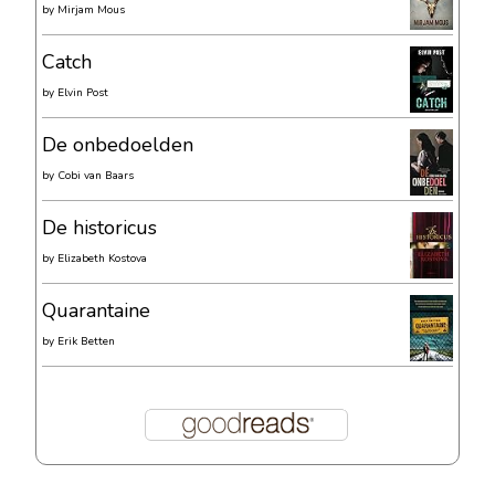
by
Mirjam Mous
Catch
by
Elvin Post
De onbedoelden
by
Cobi van Baars
De historicus
by
Elizabeth Kostova
Quarantaine
by
Erik Betten