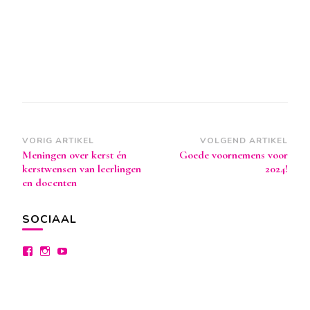
Berichtnavigatie
VORIG ARTIKEL
VOLGEND ARTIKEL
Meningen over kerst én
Goede voornemens voor
kerstwensen van leerlingen
2024!
en docenten
SOCIAAL
Bekijk
Bekijk
Bekijk
het
het
het
profiel
profiel
profiel
van
van
van
facebook.com/lyceumdraaitdoor
instagram.com/lyceumdraaitdoor
lyceumdraaitdoor
op
op
op