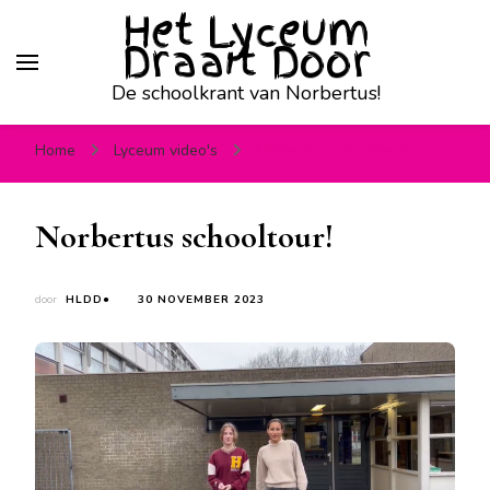
Het Lyceum
Draait Door
De schoolkrant van Norbertus!
Home
Lyceum video's
Norbertus schooltour!
Norbertus schooltour!
door
HLDD●
30 NOVEMBER 2023