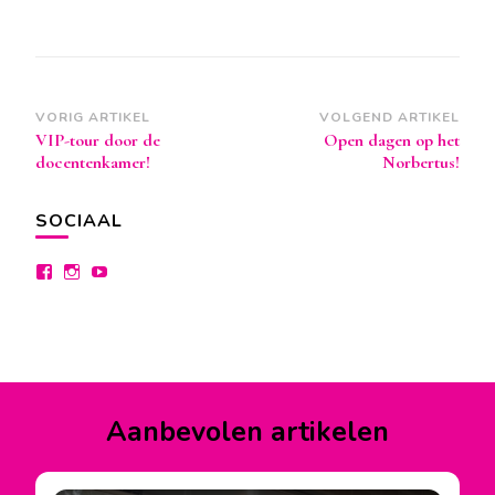
Berichtnavigatie
VORIG ARTIKEL
VOLGEND ARTIKEL
VIP-tour door de
Open dagen op het
docentenkamer!
Norbertus!
SOCIAAL
Bekijk
Bekijk
Bekijk
het
het
het
profiel
profiel
profiel
van
van
van
facebook.com/lyceumdraaitdoor
instagram.com/lyceumdraaitdoor
lyceumdraaitdoor
op
op
op
Facebook
Instagram
YouTube
Aanbevolen artikelen