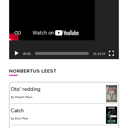
Videospeler
00:00
01:19:23
NORBERTUS LEEST
Otis' redding
by
Mirjam Mous
Catch
by
Elvin Post