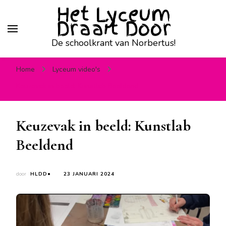
Het Lyceum
Draait Door
De schoolkrant van Norbertus!
Home
Lyceum video's
Keuzevak in beeld: Kunstlab Beeldend
Keuzevak in beeld: Kunstlab
Beeldend
door
HLDD●
23 JANUARI 2024