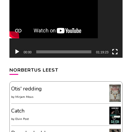
00:00
01:19:23
NORBERTUS LEEST
Otis' redding
by
Mirjam Mous
Catch
by
Elvin Post