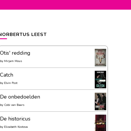
NORBERTUS LEEST
Otis' redding
by
Mirjam Mous
Catch
by
Elvin Post
De onbedoelden
by
Cobi van Baars
De historicus
by
Elizabeth Kostova