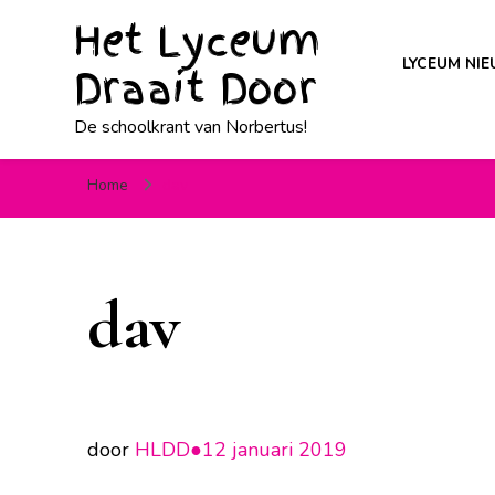
Het Lyceum
LYCEUM NI
Draait Door
De schoolkrant van Norbertus!
Home
dav
dav
door
HLDD●
12 januari 2019