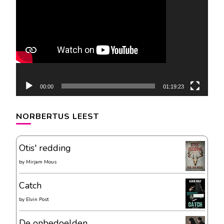
00:00
01:19:23
NORBERTUS LEEST
Otis' redding
by
Mirjam Mous
Catch
by
Elvin Post
De onbedoelden