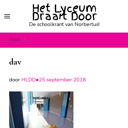
Het Lyceum
Draait Door
De schoolkrant van Norbertus!
Home
dav
dav
door
HLDD●
25 september 2018