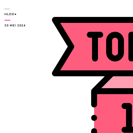
door
HLDD●
30 MEI 2024