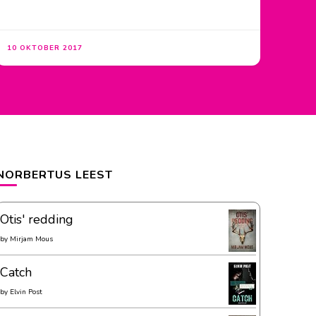
10 OKTOBER 2017
NORBERTUS LEEST
Otis' redding
by
Mirjam Mous
Catch
by
Elvin Post