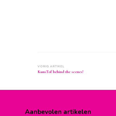
Berichtnavigatie
VORIG ARTIKEL
KunsTof behind the scenes!
Aanbevolen artikelen