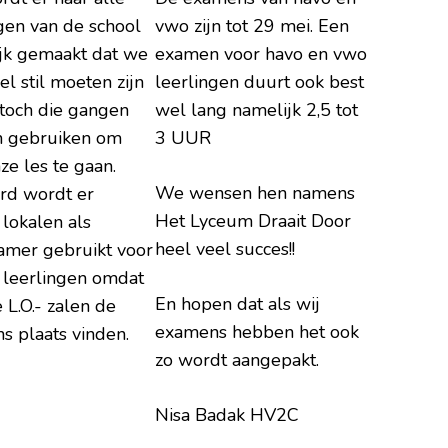
gen van de school
vwo zijn tot 29 mei. Een
ijk gemaakt dat we
examen voor havo en vwo
el stil moeten zijn
leerlingen duurt ook best
 toch die gangen
wel lang namelijk 2,5 tot
 gebruiken om
3 UUR
ze les te gaan.
We wensen hen namens
ard wordt er
Het Lyceum Draait Door
lokalen als
heel veel succes!!
amer gebruikt voor
 leerlingen omdat
En hopen dat als wij
e L.O.- zalen de
examens hebben het ook
s plaats vinden.
zo wordt aangepakt.
Nisa Badak HV2C