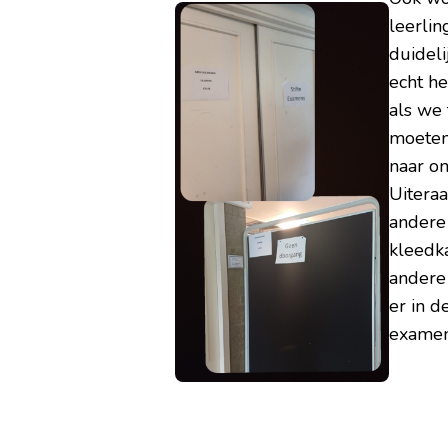
leerlin
duidel
echt he
als we
moeten
naar on
Uitera
andere 
kleedk
andere
er in d
examen