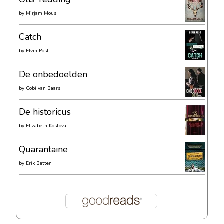
by
Mirjam Mous
Catch
by
Elvin Post
De onbedoelden
by
Cobi van Baars
De historicus
by
Elizabeth Kostova
Quarantaine
by
Erik Betten