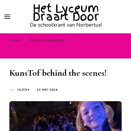
Het Lyceum
Draait Door
De schoolkrant van Norbertus!
Home
Lyceum backstage
KunsTof behind the scenes!
KunsTof behind the scenes!
door
HLDD●
23 MEI 2024