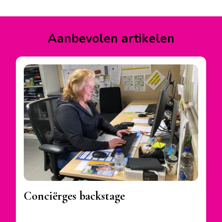
op
op
op
Facebook
Instagram
YouTube
Aanbevolen artikelen
Conciërges backstage