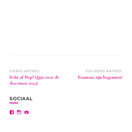
Berichtnavigatie
VORIG ARTIKEL
VOLGEND ARTIKEL
Echt of Nep? Quiz over de
Examens zijn begonnen!
docenten 2024!
SOCIAAL
Bekijk
Bekijk
Bekijk
het
het
het
profiel
profiel
profiel
van
van
van
facebook.com/lyceumdraaitdoor
instagram.com/lyceumdraaitdoor
lyceumdraaitdoor