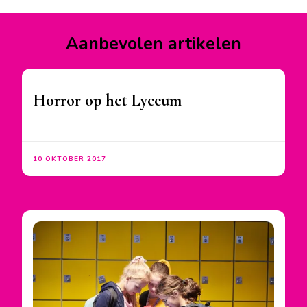
Facebook
Instagram
YouTube
Aanbevolen artikelen
Horror op het Lyceum
10 OKTOBER 2017