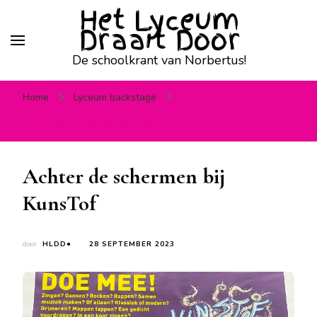
Het Lyceum
Draait Door
De schoolkrant van Norbertus!
Home
Lyceum backstage
Achter de schermen bij KunsTof
Achter de schermen bij
KunsTof
door
HLDD●
28 SEPTEMBER 2023