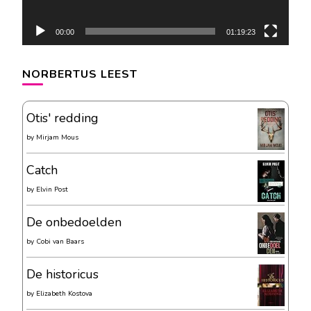
00:00
01:19:23
NORBERTUS LEEST
Otis' redding
by
Mirjam Mous
Catch
by
Elvin Post
De onbedoelden
by
Cobi van Baars
De historicus
by
Elizabeth Kostova