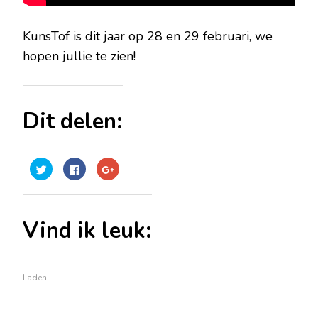
KunsTof is dit jaar op 28 en 29 februari, we
hopen jullie te zien!
Dit delen:
Klik
Klik
Klik
om
om
om
te
te
op
delen
delen
Google+
met
op
te
Twitter
Facebook
delen
(Wordt
(Wordt
(Wordt
Vind ik leuk:
in
in
in
een
een
een
nieuw
nieuw
nieuw
venster
venster
venster
geopend)
geopend)
geopend)
Laden…