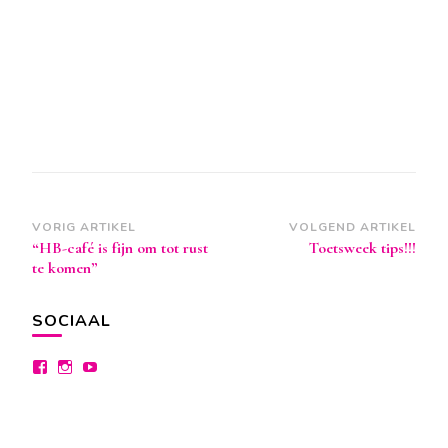
Berichtnavigatie
VORIG ARTIKEL
VOLGEND ARTIKEL
“HB-café is fijn om tot rust
Toetsweek tips!!!
te komen”
SOCIAAL
Bekijk
Bekijk
Bekijk
het
het
het
profiel
profiel
profiel
van
van
van
facebook.com/lyceumdraaitdoor
instagram.com/lyceumdraaitdoor
lyceumdraaitdoor
op
op
op