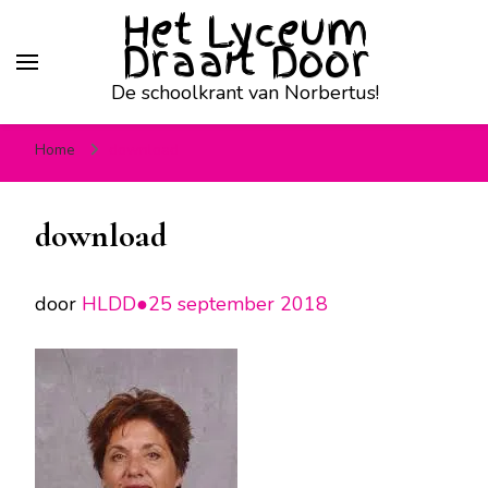
Het Lyceum
Draait Door
De schoolkrant van Norbertus!
Home
download
download
door
HLDD●
25 september 2018