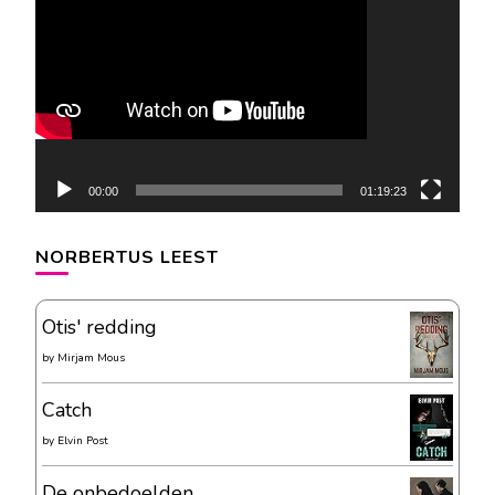
00:00
01:19:23
NORBERTUS LEEST
Otis' redding
by
Mirjam Mous
Catch
by
Elvin Post
De onbedoelden