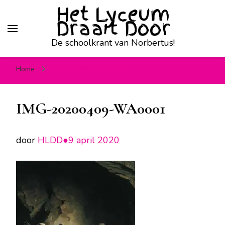
Het Lyceum
Draait Door
De schoolkrant van Norbertus!
Home
IMG-20200409-WA0001
IMG-20200409-WA0001
door
HLDD●
9 april 2020