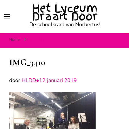
Het Lyceum
Draait Door
De schoolkrant van Norbertus!
Home
IMG_3410
IMG_3410
door
HLDD●
12 januari 2019