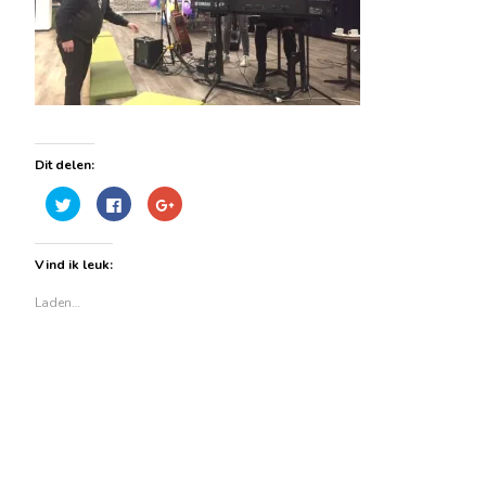
Dit delen:
Klik
Klik
Klik
om
om
om
te
te
op
delen
delen
Google+
met
op
te
Vind ik leuk:
Twitter
Facebook
delen
(Wordt
(Wordt
(Wordt
in
in
in
Laden…
een
een
een
nieuw
nieuw
nieuw
venster
venster
venster
geopend)
geopend)
geopend)