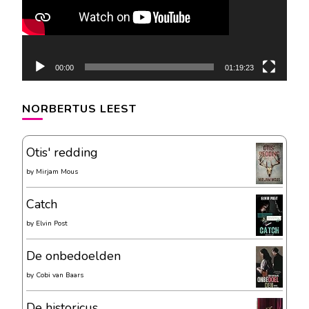
00:00
01:19:23
NORBERTUS LEEST
Otis' redding
by
Mirjam Mous
Catch
by
Elvin Post
De onbedoelden
by
Cobi van Baars
De historicus