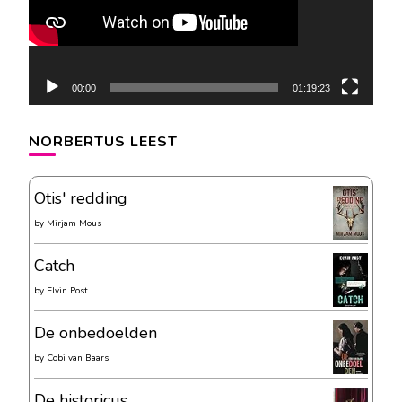
00:00
01:19:23
NORBERTUS LEEST
Otis' redding
by
Mirjam Mous
Catch
by
Elvin Post
De onbedoelden
by
Cobi van Baars
De historicus