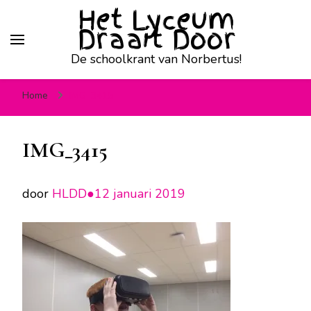
Het Lyceum
Draait Door
De schoolkrant van Norbertus!
Home
IMG_3415
IMG_3415
door
HLDD●
12 januari 2019