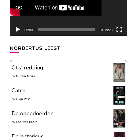
00:00
01:19:23
NORBERTUS LEEST
Otis' redding
by
Mirjam Mous
Catch
by
Elvin Post
De onbedoelden
by
Cobi van Baars
De historicus