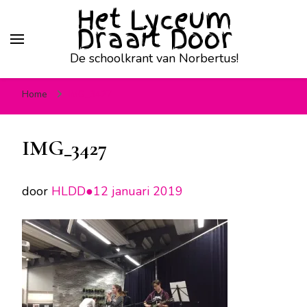
Het Lyceum
Draait Door
De schoolkrant van Norbertus!
Home
IMG_3427
IMG_3427
door
HLDD●
12 januari 2019