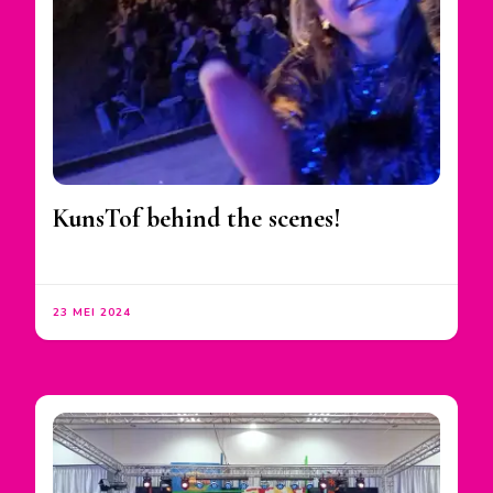
KunsTof behind the scenes!
23 MEI 2024