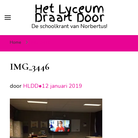
Het Lyceum
Draait Door
De schoolkrant van Norbertus!
Home
IMG_3446
IMG_3446
door
HLDD●
12 januari 2019