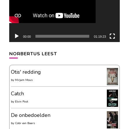
00:00
01:19:23
NORBERTUS LEEST
Otis' redding
by
Mirjam Mous
Catch
by
Elvin Post
De onbedoelden
by
Cobi van Baars