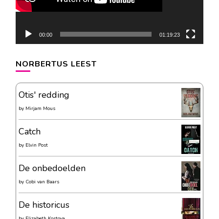
00:00
01:19:23
NORBERTUS LEEST
Otis' redding
by
Mirjam Mous
Catch
by
Elvin Post
De onbedoelden
by
Cobi van Baars
De historicus
by
Elizabeth Kostova