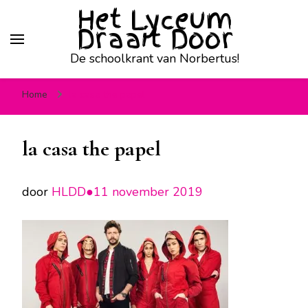
Het Lyceum
Draait Door
De schoolkrant van Norbertus!
Home
la casa the papel
la casa the papel
door
HLDD●
11 november 2019