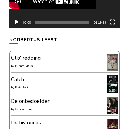
00:00
01:19:23
NORBERTUS LEEST
Otis' redding
by
Mirjam Mous
Catch
by
Elvin Post
De onbedoelden
by
Cobi van Baars
De historicus