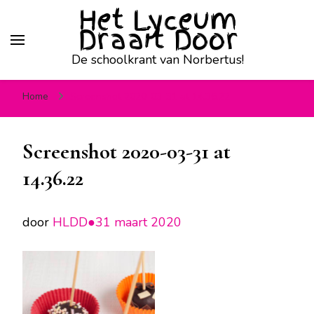
Het Lyceum
Draait Door
De schoolkrant van Norbertus!
Home
Screenshot 2020-03-31 at 14.36.22
Screenshot 2020-03-31 at
14.36.22
door
HLDD●
31 maart 2020