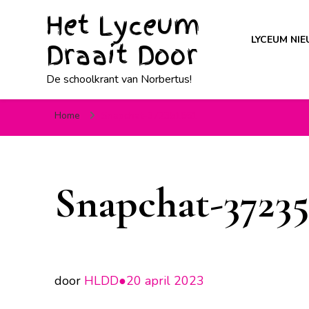
Het Lyceum
LYCEUM NI
Draait Door
De schoolkrant van Norbertus!
Home
Snapchat-372351661
Snapchat-37235
door
HLDD●
20 april 2023