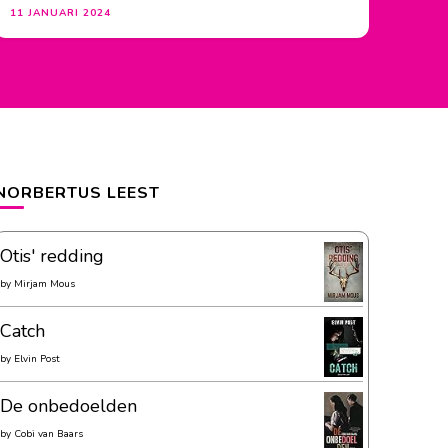
11 JANUARI 2024
NORBERTUS LEEST
Otis' redding
by
Mirjam Mous
Catch
by
Elvin Post
De onbedoelden
by
Cobi van Baars