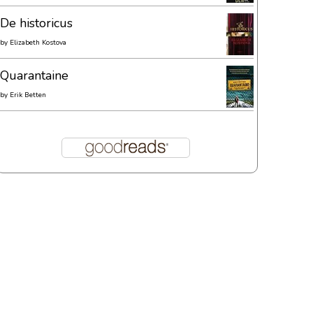
De historicus
by
Elizabeth Kostova
Quarantaine
by
Erik Betten