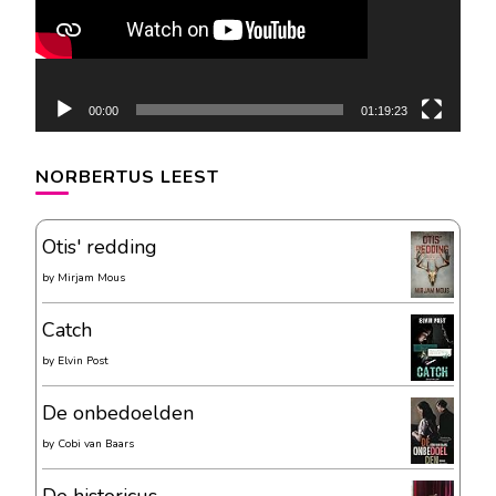
00:00
01:19:23
NORBERTUS LEEST
Otis' redding
by
Mirjam Mous
Catch
by
Elvin Post
De onbedoelden
by
Cobi van Baars