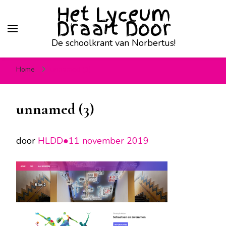
Het Lyceum
Draait Door
De schoolkrant van Norbertus!
Home
unnamed (3)
unnamed (3)
door
HLDD●
11 november 2019