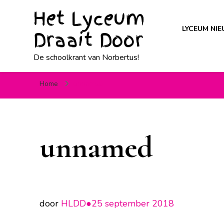
Het Lyceum
LYCEUM NI
Draait Door
De schoolkrant van Norbertus!
Home
unnamed
unnamed
door
HLDD●
25 september 2018