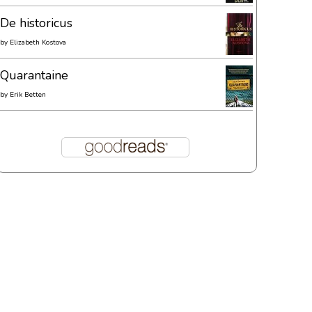
De historicus
by
Elizabeth Kostova
Quarantaine
by
Erik Betten