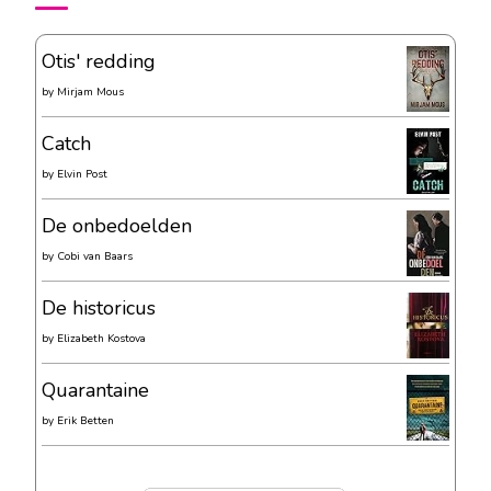
Otis' redding
by
Mirjam Mous
Catch
by
Elvin Post
De onbedoelden
by
Cobi van Baars
De historicus
by
Elizabeth Kostova
Quarantaine
by
Erik Betten