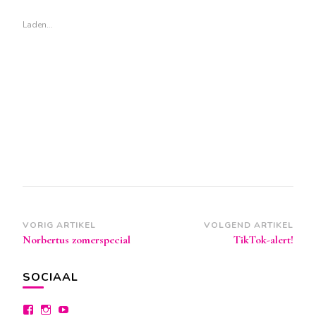
geopend)
geopend)
geopend)
Laden…
Berichtnavigatie
VORIG ARTIKEL
VOLGEND ARTIKEL
Norbertus zomerspecial
TikTok-alert!
SOCIAAL
Bekijk
Bekijk
Bekijk