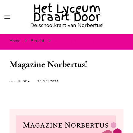
Het Lyceum
Draait Door
De schoolkrant van Norbertus!
Home
Bericht
Magazine Norbertus!
Magazine Norbertus!
door
HLDD●
30 MEI 2024