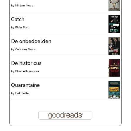
by
Mirjam Mous
Catch
by
Elvin Post
De onbedoelden
by
Cobi van Baars
De historicus
by
Elizabeth Kostova
Quarantaine
by
Erik Betten