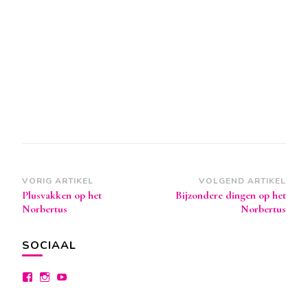
Berichtnavigatie
VORIG ARTIKEL
VOLGEND ARTIKEL
Plusvakken op het
Bijzondere dingen op het
Norbertus
Norbertus
SOCIAAL
Bekijk
Bekijk
Bekijk
het
het
het
profiel
profiel
profiel