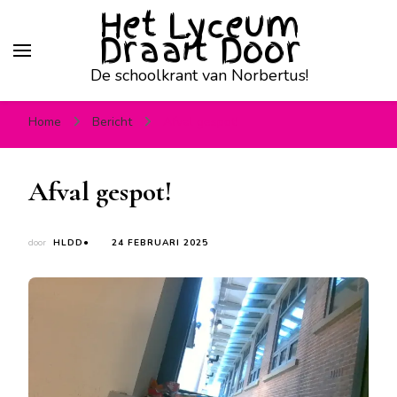
Het Lyceum
Draait Door
De schoolkrant van Norbertus!
Home
Bericht
Afval gespot!
Afval gespot!
door
HLDD●
24 FEBRUARI 2025