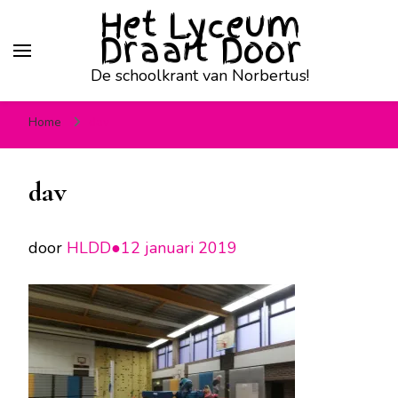
Het Lyceum
Draait Door
De schoolkrant van Norbertus!
Home
dav
dav
door
HLDD●
12 januari 2019