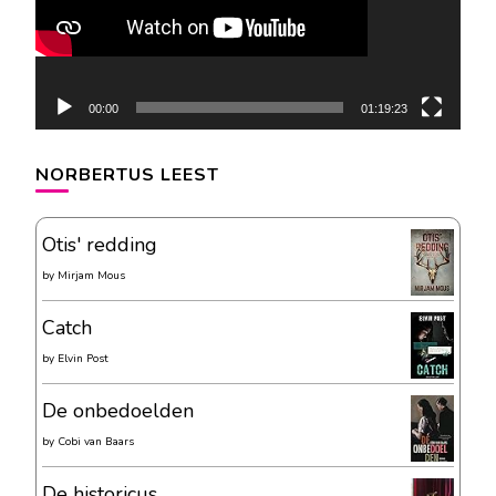
00:00
01:19:23
NORBERTUS LEEST
Otis' redding
by
Mirjam Mous
Catch
by
Elvin Post
De onbedoelden
by
Cobi van Baars
De historicus