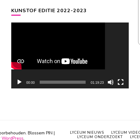
KUNSTOF EDITIE 2022-2023
Videospeler
00:00
01:19:23
 voorbehouden.
Blossem PIN |
LYCEUM NIEUWS
LYCEUM VIDE
LYCEUM ONDERZOEKT
LYC
r
WordPress
.