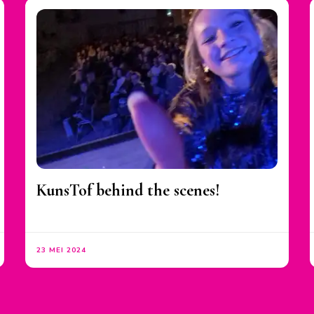
KunsTof behind the scenes!
23 MEI 2024