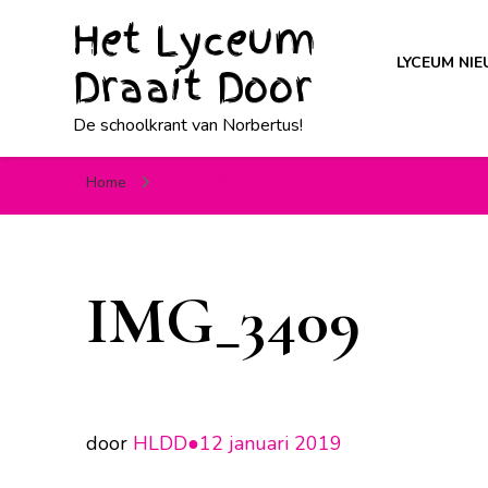
Het Lyceum
LYCEUM NI
Draait Door
De schoolkrant van Norbertus!
Home
IMG_3409
IMG_3409
door
HLDD●
12 januari 2019