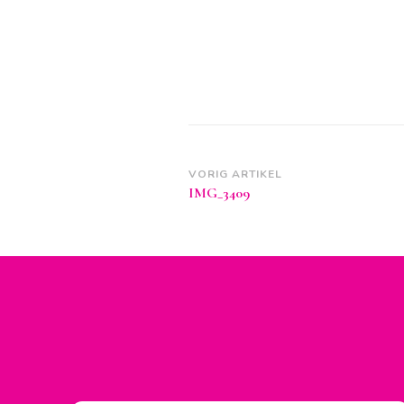
Berichtnavigatie
VORIG ARTIKEL
IMG_3409