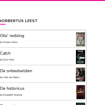
NORBERTUS LEEST
Otis' redding
by
Mirjam Mous
Catch
by
Elvin Post
De onbedoelden
by
Cobi van Baars
De historicus
by
Elizabeth Kostova