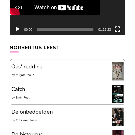
00:00
01:19:23
NORBERTUS LEEST
Otis' redding
by
Mirjam Mous
Catch
by
Elvin Post
De onbedoelden
by
Cobi van Baars
De historicus