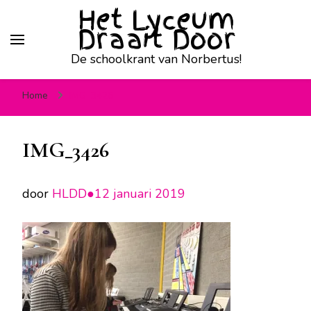
Het Lyceum
Draait Door
De schoolkrant van Norbertus!
Home
IMG_3426
IMG_3426
door
HLDD●
12 januari 2019