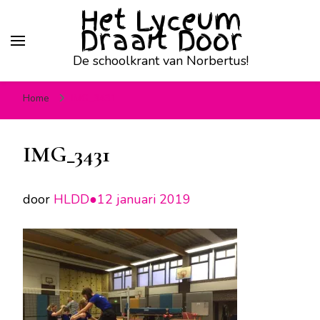
Het Lyceum
Draait Door
De schoolkrant van Norbertus!
Home
IMG_3431
IMG_3431
door
HLDD●
12 januari 2019