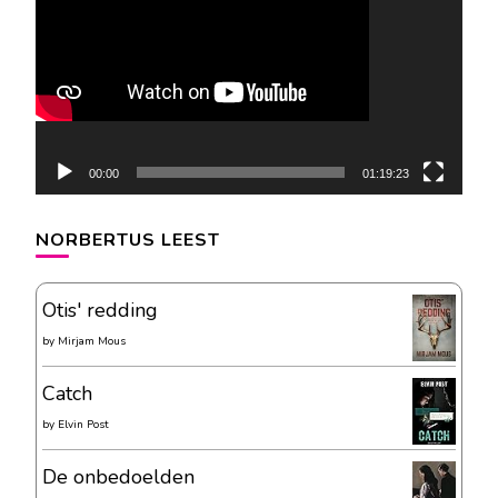
00:00
01:19:23
NORBERTUS LEEST
Otis' redding
by
Mirjam Mous
Catch
by
Elvin Post
De onbedoelden