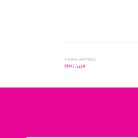
Berichtnavigatie
VORIG ARTIKEL
IMG_3438