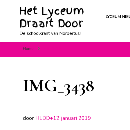
Het Lyceum
LYCEUM NI
Draait Door
De schoolkrant van Norbertus!
Home
IMG_3438
IMG_3438
door
HLDD●
12 januari 2019