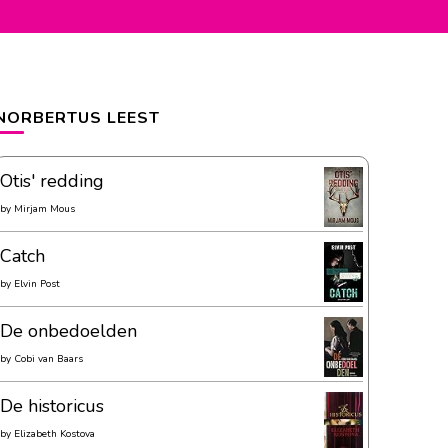
NORBERTUS LEEST
Otis' redding
by
Mirjam Mous
Catch
by
Elvin Post
De onbedoelden
by
Cobi van Baars
De historicus
by
Elizabeth Kostova