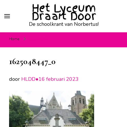
Het Lyceum
Draait Door
De schoolkrant van Norbertus!
Home
1625048447_0
1625048447_0
door
HLDD●
16 februari 2023