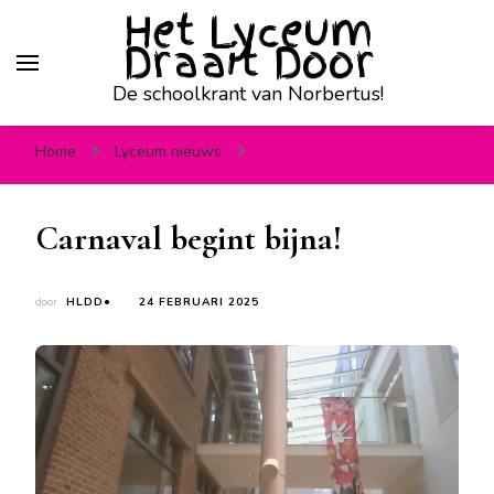
Het Lyceum
Draait Door
De schoolkrant van Norbertus!
Home
Lyceum nieuws
Carnaval begint bijna!
Carnaval begint bijna!
door
HLDD●
24 FEBRUARI 2025