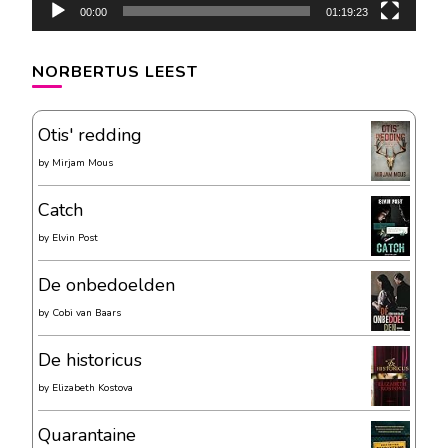
00:00
01:19:23
NORBERTUS LEEST
Otis' redding
by
Mirjam Mous
Catch
by
Elvin Post
De onbedoelden
by
Cobi van Baars
De historicus
by
Elizabeth Kostova
Quarantaine