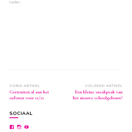
Laden…
Berichtnavigatie
VORIG ARTIKEL
VOLGEND ARTIKEL
Gertrutten al aan het
Een kleine sneakpeak van
oefenen voor 11/11
het nieuwe schoolgebouw!
SOCIAAL
Bekijk
Bekijk
Bekijk
het
het
het