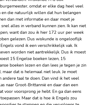
ls burgemeester, omdat er elke dag heel veel
en die natuurlijk willen dat hun belangen
en dan met informatie en daar moet je
nel alles in verband kunnen zien. Ik kan niet
rijpen, want dan zou ik hier 172 uur per week
ebben gelezen. Dus wiskunde is ongelooflijk
 Engels vond ik een verschrikkelijk vak. Ik
even worden niet aantrekkelijk. Dus ik moest
 moest 15 Engelse boeken lezen, 15
nse boeken lezen en dan lees je tegen je zin
d, maar dat is helemaal niet leuk. Je moet
andere taal te doen. Dan vind ik het veel
as naar Groot-Brittannië en daar dan een
at voor voorsprong je hebt. En ga dan eens
 toepassen. Maar dat is hoe ik Engels zou
 woordjes te stampen en die vervolgens te