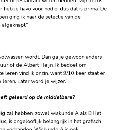
otel of restaurant willen hebben. Mijn focus
r heb je havo voor nodig, dus dat is prima. De
oen ging ik naar de selectie van de
 afgeknapt.”
je volwassen wordt. Dan ga je gewoon anders
huur of de Albert Heijn. Ik bedoel om
 leren vind ik onzin, want 9/10 keer staat er
e leren. Later word je wijzer.”
eeft geleerd op de middelbare?
odig zal hebben, zowel wiskunde A als B.Het
, is ongelooflijk belangrijk in het grafisch
van verbanden. Wiskunde A is ook