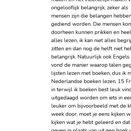
ongelooflijk belangrijk, zeker a
mensen zijn die belangen hebben 
gediend worden. Die mensen kom
doorheen kunnen prikken en heel s
alles lezen, ik kan niet alles beg
zitten en dan nog de helft niet h
belangrijk. Natuurlijk ook Engels.
vond de manier waarop talen geg
lijsten lezen met boeken, dus ik
Nederlandse boeken lezen, 15 Fra
in terwijl ik boeken best leuk vin
uitgedaagd worden om iets in een 
leuker om bijvoorbeeld met de kl
week door, moet je eens kijken w
kijken wat je hebt geleerd en dat
geven in plaats van uit een boek