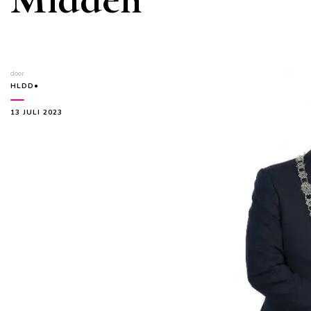
door
HLDD●
13 JULI 2023