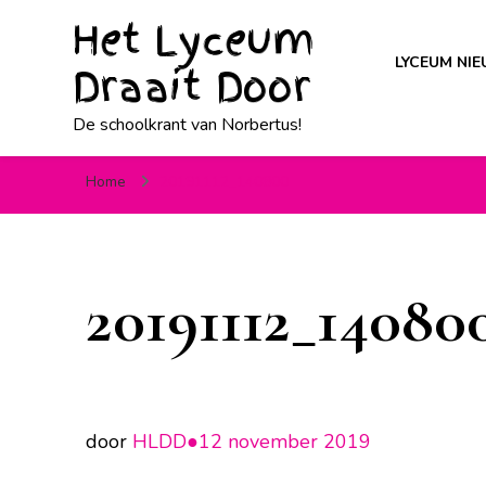
Het Lyceum
LYCEUM NI
Draait Door
De schoolkrant van Norbertus!
Home
20191112_140800
20191112_14080
door
HLDD●
12 november 2019