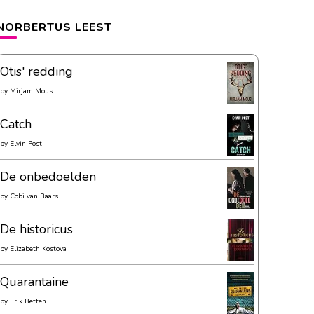
NORBERTUS LEEST
Otis' redding
by
Mirjam Mous
Catch
by
Elvin Post
De onbedoelden
by
Cobi van Baars
De historicus
by
Elizabeth Kostova
Quarantaine
by
Erik Betten