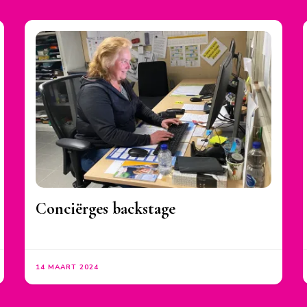
Conciërges backstage
14 MAART 2024