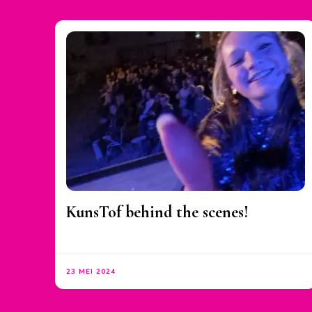
KunsTof behind the scenes!
23 MEI 2024