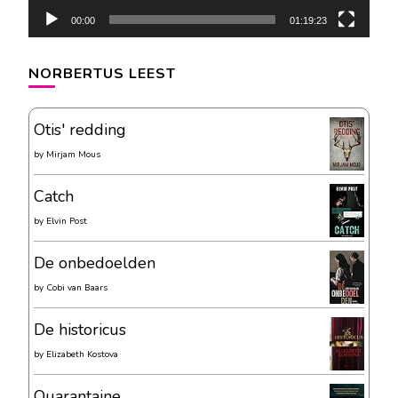
00:00
01:19:23
NORBERTUS LEEST
Otis' redding
by
Mirjam Mous
Catch
by
Elvin Post
De onbedoelden
by
Cobi van Baars
De historicus
by
Elizabeth Kostova
Quarantaine