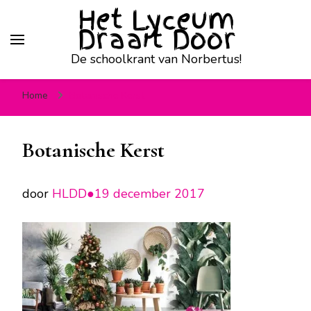
Het Lyceum
Draait Door
De schoolkrant van Norbertus!
Home
Botanische Kerst
Botanische Kerst
door
HLDD●
19 december 2017