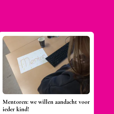
Mentoren: we willen aandacht voor
ieder kind!