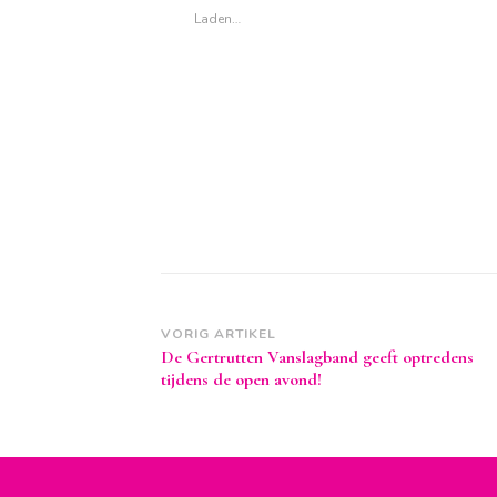
Laden…
Berichtnavigatie
VORIG ARTIKEL
De Gertrutten Vanslagband geeft optredens
tijdens de open avond!