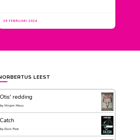
29 FEBRUARI 2024
NORBERTUS LEEST
Otis' redding
by
Mirjam Mous
Catch
by
Elvin Post