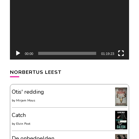
00:00
01:19:23
NORBERTUS LEEST
Otis' redding
by
Mirjam Mous
Catch
by
Elvin Post
De onbedoelden