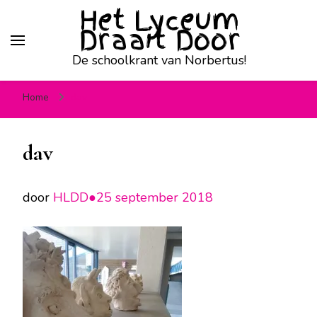
Het Lyceum
Draait Door
De schoolkrant van Norbertus!
Home
dav
dav
door
HLDD●
25 september 2018