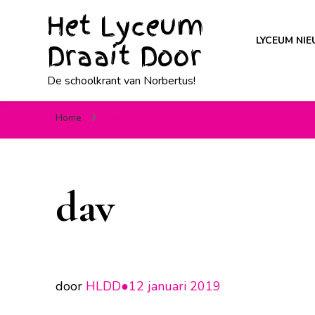
Het Lyceum
LYCEUM NI
Draait Door
De schoolkrant van Norbertus!
Home
dav
dav
door
HLDD●
12 januari 2019