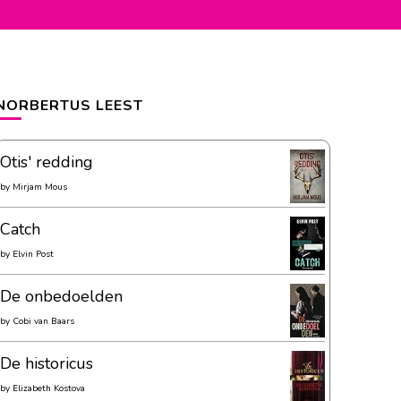
NORBERTUS LEEST
Otis' redding
by
Mirjam Mous
Catch
by
Elvin Post
De onbedoelden
by
Cobi van Baars
De historicus
by
Elizabeth Kostova