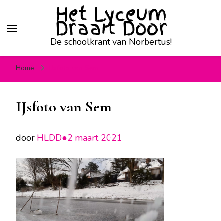
Het Lyceum
Draait Door
De schoolkrant van Norbertus!
Home
IJsfoto van Sem
IJsfoto van Sem
door
HLDD●
2 maart 2021