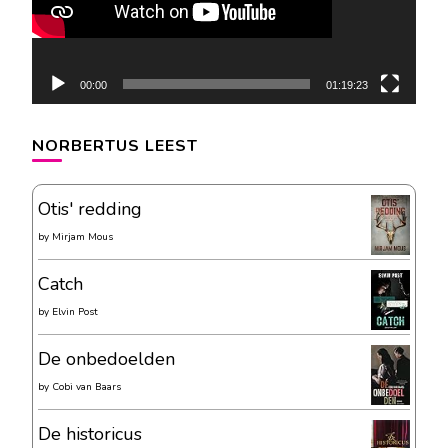
00:00
01:19:23
NORBERTUS LEEST
Otis' redding
by
Mirjam Mous
Catch
by
Elvin Post
De onbedoelden
by
Cobi van Baars
De historicus