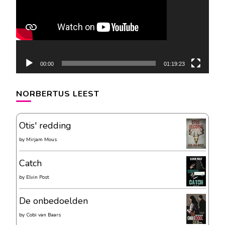
00:00
01:19:23
NORBERTUS LEEST
Otis' redding
by
Mirjam Mous
Catch
by
Elvin Post
De onbedoelden
by
Cobi van Baars