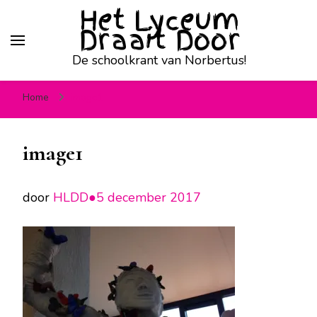
Het Lyceum
Draait Door
De schoolkrant van Norbertus!
Home
image1
image1
door
HLDD●
5 december 2017