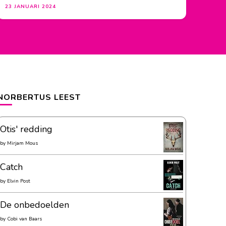
23 JANUARI 2024
NORBERTUS LEEST
Otis' redding
by
Mirjam Mous
Catch
by
Elvin Post
De onbedoelden
by
Cobi van Baars