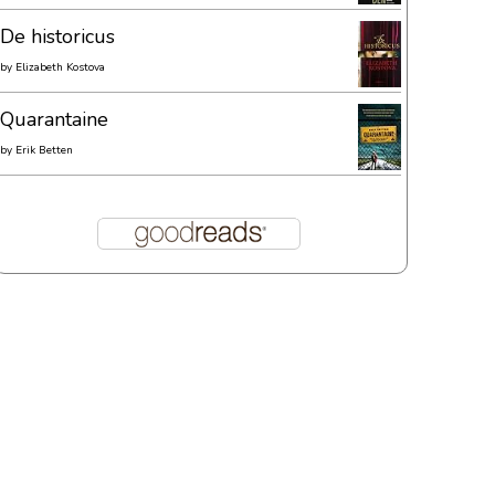
De historicus
by
Elizabeth Kostova
Quarantaine
by
Erik Betten