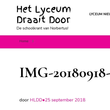
Het Lyceum
LYCEUM NI
Draait Door
De schoolkrant van Norbertus!
Home
IMG-20180918-WA0007 (1)
IMG-20180918-
door
HLDD●
25 september 2018