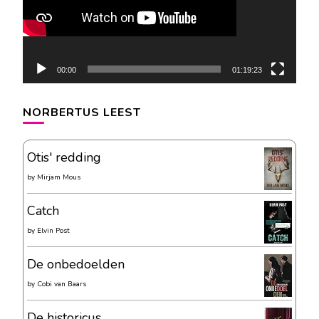
00:00
01:19:23
NORBERTUS LEEST
Otis' redding
by
Mirjam Mous
Catch
by
Elvin Post
De onbedoelden
by
Cobi van Baars
De historicus