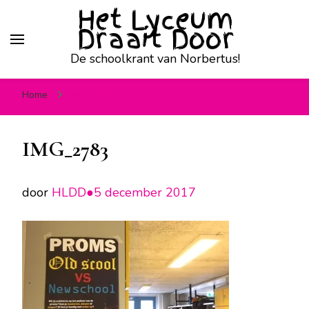
Het Lyceum
Draait Door
De schoolkrant van Norbertus!
Home
IMG_2783
IMG_2783
door
HLDD●
5 december 2017