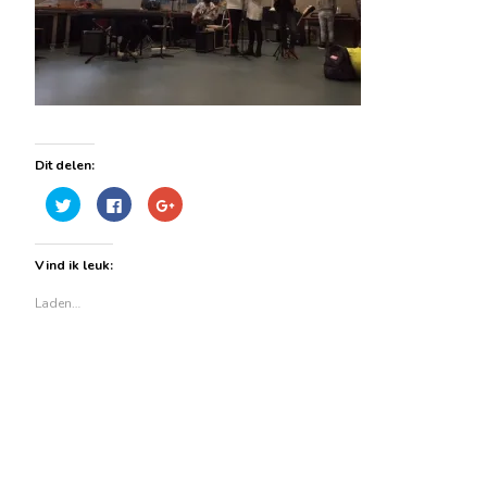
Dit delen:
Klik
Klik
Klik
om
om
om
te
te
op
delen
delen
Google+
met
op
te
Vind ik leuk:
Twitter
Facebook
delen
(Wordt
(Wordt
(Wordt
in
in
in
Laden…
een
een
een
nieuw
nieuw
nieuw
venster
venster
venster
geopend)
geopend)
geopend)