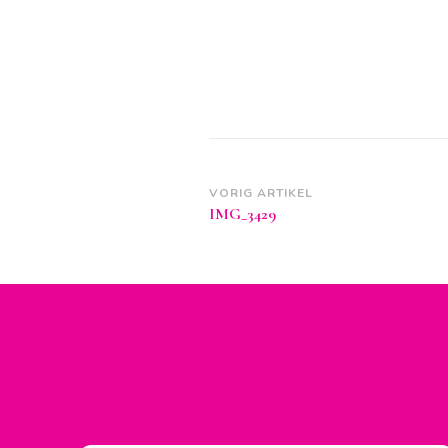
Berichtnavigatie
VORIG ARTIKEL
IMG_3429