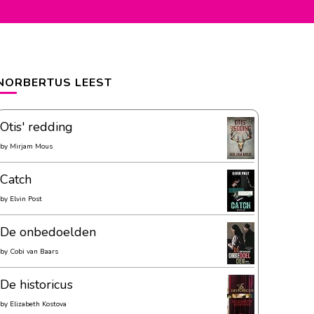
NORBERTUS LEEST
Otis' redding
by
Mirjam Mous
Catch
by
Elvin Post
De onbedoelden
by
Cobi van Baars
De historicus
by
Elizabeth Kostova