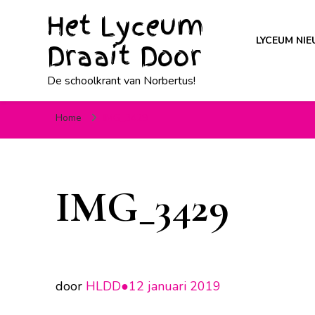
Het Lyceum
LYCEUM NI
Draait Door
De schoolkrant van Norbertus!
Home
IMG_3429
IMG_3429
door
HLDD●
12 januari 2019