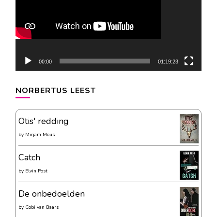
00:00
01:19:23
NORBERTUS LEEST
Otis' redding
by
Mirjam Mous
Catch
by
Elvin Post
De onbedoelden
by
Cobi van Baars