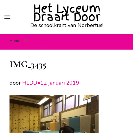
Het Lyceum
Draait Door
De schoolkrant van Norbertus!
Home
IMG_3435
IMG_3435
door
HLDD●
12 januari 2019