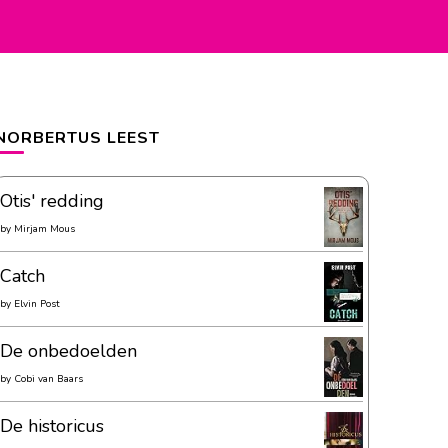
NORBERTUS LEEST
Otis' redding
by
Mirjam Mous
Catch
by
Elvin Post
De onbedoelden
by
Cobi van Baars
De historicus