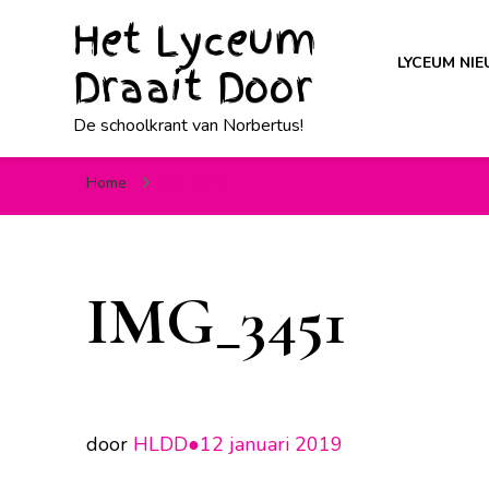
Het Lyceum
LYCEUM NI
Draait Door
De schoolkrant van Norbertus!
Home
IMG_3451
IMG_3451
door
HLDD●
12 januari 2019