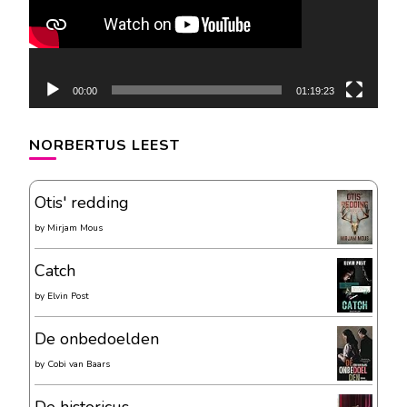
00:00
01:19:23
NORBERTUS LEEST
Otis' redding
by
Mirjam Mous
Catch
by
Elvin Post
De onbedoelden
by
Cobi van Baars