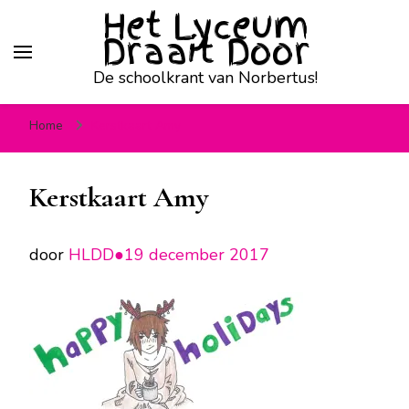
Het Lyceum
Draait Door
De schoolkrant van Norbertus!
Home
Kerstkaart Amy
Kerstkaart Amy
door
HLDD●
19 december 2017