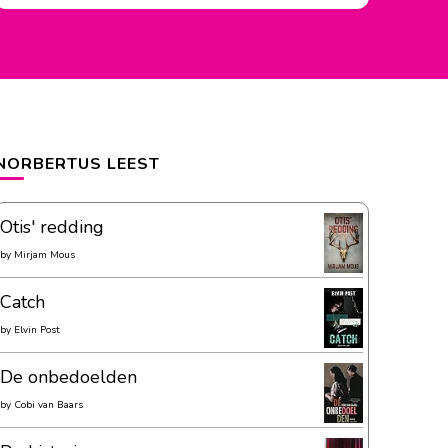
NORBERTUS LEEST
Otis' redding
by
Mirjam Mous
Catch
by
Elvin Post
De onbedoelden
by
Cobi van Baars