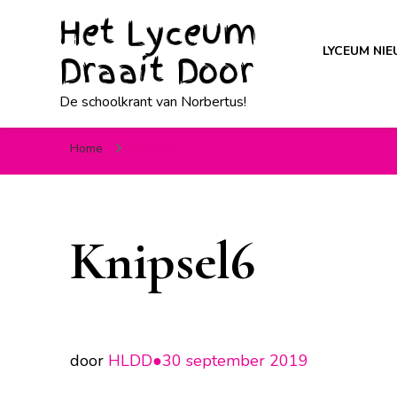
Het Lyceum
LYCEUM NI
Draait Door
De schoolkrant van Norbertus!
Home
Knipsel6
Knipsel6
door
HLDD●
30 september 2019