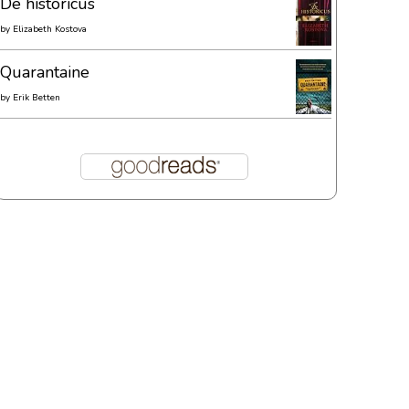
De historicus
by
Elizabeth Kostova
Quarantaine
by
Erik Betten