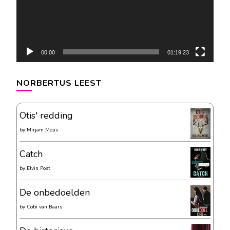
00:00
01:19:23
NORBERTUS LEEST
Otis' redding
by
Mirjam Mous
Catch
by
Elvin Post
De onbedoelden
by
Cobi van Baars