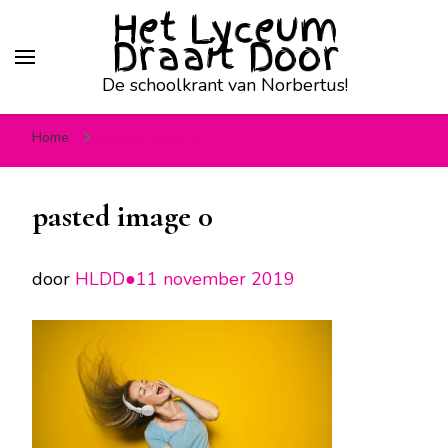
Het Lyceum
Draait Door
De schoolkrant van Norbertus!
Home
pasted image 0
pasted image 0
door
HLDD●
11 november 2019