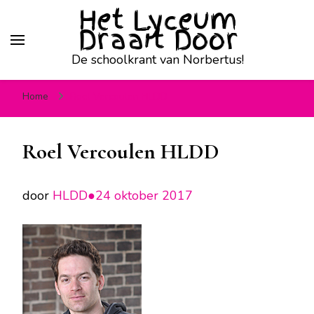
Het Lyceum
Draait Door
De schoolkrant van Norbertus!
Home
Roel Vercoulen HLDD
Roel Vercoulen HLDD
door
HLDD●
24 oktober 2017