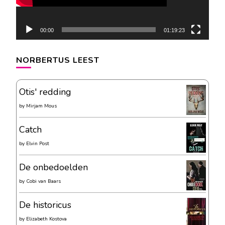
00:00
01:19:23
NORBERTUS LEEST
Otis' redding
by
Mirjam Mous
Catch
by
Elvin Post
De onbedoelden
by
Cobi van Baars
De historicus
by
Elizabeth Kostova